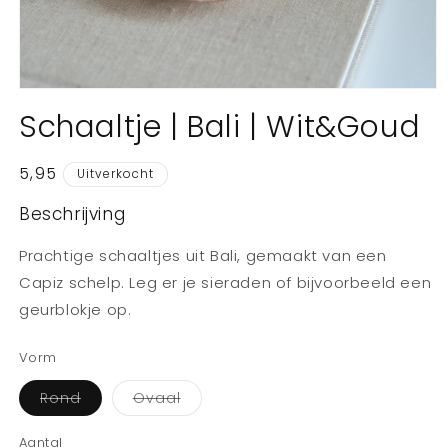
Media
1
Schaaltje | Bali | Wit&Goud
openen
in
modaal
Normale
5,95
Uitverkocht
prijs
Beschrijving
Prachtige schaaltjes uit Bali, gemaakt van een
Capiz schelp. Leg er je sieraden of bijvoorbeeld een
geurblokje op.
Vorm
Variant
Variant
Rond
Ovaal
uitverkocht
uitverkocht
of
of
niet
niet
Aantal