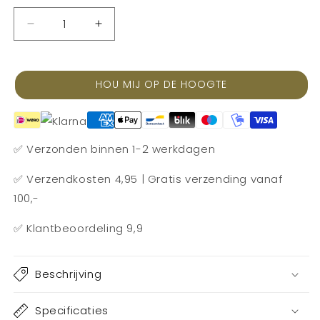
beschikbaar
beschikbaar
Aantal
Aantal
verlagen
verhogen
voor
voor
Schaaltje
Schaaltje
HOU MIJ OP DE HOOGTE
|
|
Bali
Bali
|
|
Wit&amp;Goud
Wit&amp;Goud
✅ Verzonden binnen 1-2 werkdagen
✅ Verzendkosten 4,95 | Gratis verzending vanaf
100,-
✅
Klantbeoordeling 9,9
Beschrijving
Specificaties