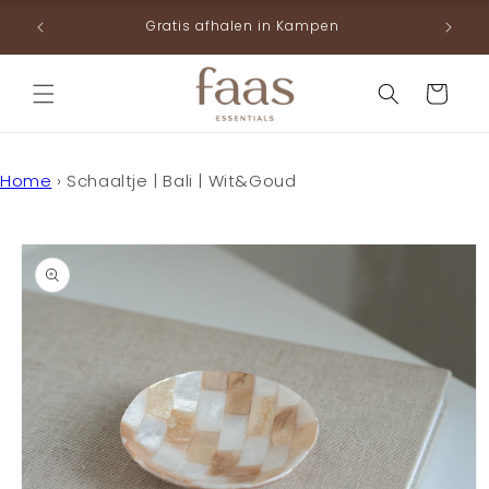
Meteen
g vanaf
naar de
Gratis afhalen in Kampen
content
Winkelwage
Home
›
Schaaltje | Bali | Wit&Goud
a direct naar
roductinformatie